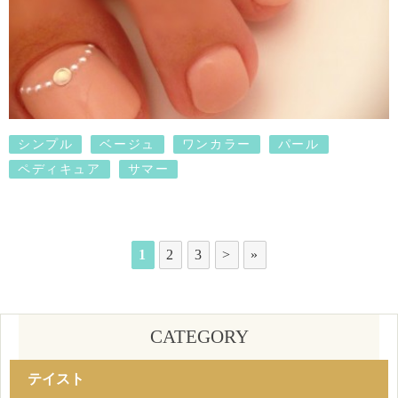
シンプル
ベージュ
ワンカラー
パール
ペディキュア
サマー
1
2
3
>
»
CATEGORY
テイスト